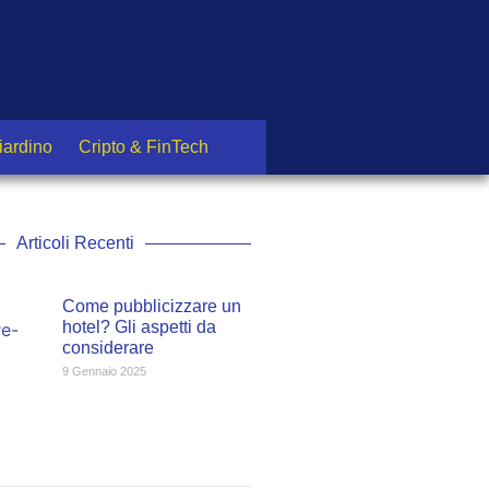
iardino
Cripto & FinTech
Articoli Recenti
Come pubblicizzare un
hotel? Gli aspetti da
considerare
9 Gennaio 2025