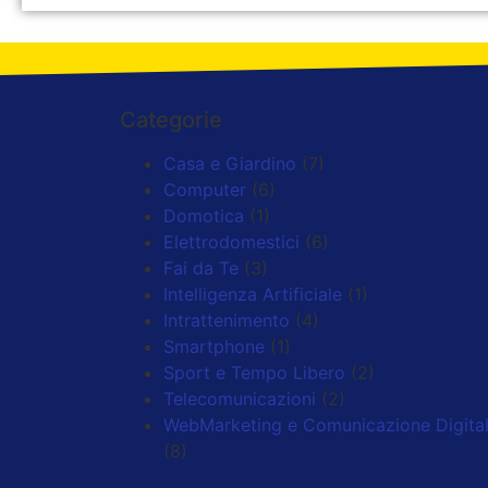
Categorie
Casa e Giardino
(7)
Computer
(6)
Domotica
(1)
Elettrodomestici
(6)
Fai da Te
(3)
Intelligenza Artificiale
(1)
Intrattenimento
(4)
Smartphone
(1)
Sport e Tempo Libero
(2)
Telecomunicazioni
(2)
WebMarketing e Comunicazione Digita
(8)