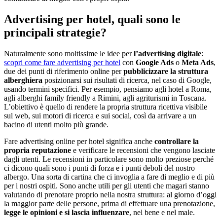
Advertising per hotel, quali sono le
principali strategie?
Naturalmente sono moltissime le idee per
l’advertising digitale
:
scopri come fare advertising per hotel
con
Google Ads
o
Meta Ads
,
due dei punti di riferimento online per
pubblicizzare la struttura
alberghiera
posizionarsi sui risultati di ricerca, nel caso di Google,
usando termini specifici. Per esempio, pensiamo agli hotel a Roma,
agli alberghi family friendly a Rimini, agli agriturismi in Toscana.
L’obiettivo è quello di rendere la propria struttura ricettiva visibile
sul web, sui motori di ricerca e sui social, così da arrivare a un
bacino di utenti molto più grande.
Fare advertising online per hotel significa anche
controllare la
propria reputazione
e verificare le recensioni che vengono lasciate
dagli utenti. Le recensioni in particolare sono molto preziose perché
ci dicono quali sono i punti di forza e i punti deboli del nostro
albergo. Una sorta di cartina che ci invoglia a fare di meglio e di più
per i nostri ospiti. Sono anche utili per gli utenti che magari stanno
valutando di prenotare proprio nella nostra struttura: al giorno d’oggi
la maggior parte delle persone, prima di effettuare una prenotazione,
legge le opinioni e si lascia influenzare
, nel bene e nel male.