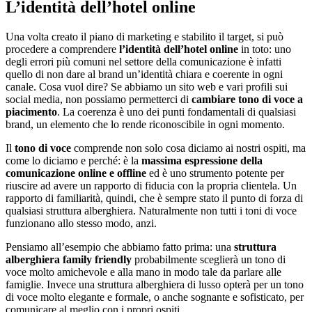
L’identità dell’hotel online
Una volta creato il piano di marketing e stabilito il target, si può
procedere a comprendere
l’identità dell’hotel online
in toto: uno
degli errori più comuni nel settore della comunicazione è infatti
quello di non dare al brand un’identità chiara e coerente in ogni
canale. Cosa vuol dire? Se abbiamo un sito web e vari profili sui
social media, non possiamo permetterci di
cambiare tono di voce a
piacimento
. La coerenza è uno dei punti fondamentali di qualsiasi
brand, un elemento che lo rende riconoscibile in ogni momento.
Il
tono di voce
comprende non solo cosa diciamo ai nostri ospiti, ma
come lo diciamo e perché: è la
massima espressione della
comunicazione online e offline
ed è uno strumento potente per
riuscire ad avere un rapporto di fiducia con la propria clientela. Un
rapporto di familiarità, quindi, che è sempre stato il punto di forza di
qualsiasi struttura alberghiera. Naturalmente non tutti i toni di voce
funzionano allo stesso modo, anzi.
Pensiamo all’esempio che abbiamo fatto prima: una
struttura
alberghiera family friendly
probabilmente sceglierà un tono di
voce molto amichevole e alla mano in modo tale da parlare alle
famiglie. Invece una struttura alberghiera di lusso opterà per un tono
di voce molto elegante e formale, o anche sognante e sofisticato, per
comunicare al meglio con i propri ospiti.