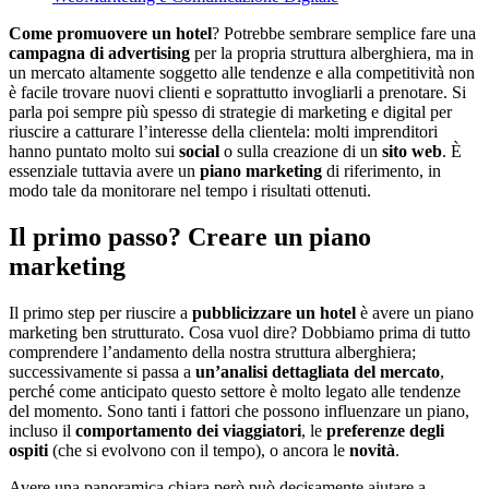
Come promuovere un hotel
? Potrebbe sembrare semplice fare una
campagna di advertising
per la propria struttura alberghiera, ma in
un mercato altamente soggetto alle tendenze e alla competitività non
è facile trovare nuovi clienti e soprattutto invogliarli a prenotare. Si
parla poi sempre più spesso di strategie di marketing e digital per
riuscire a catturare l’interesse della clientela: molti imprenditori
hanno puntato molto sui
social
o sulla creazione di un
sito web
. È
essenziale tuttavia avere un
piano marketing
di riferimento, in
modo tale da monitorare nel tempo i risultati ottenuti.
Il primo passo? Creare un piano
marketing
Il primo step per riuscire a
pubblicizzare un hotel
è avere un piano
marketing ben strutturato. Cosa vuol dire? Dobbiamo prima di tutto
comprendere l’andamento della nostra struttura alberghiera;
successivamente si passa a
un’analisi dettagliata del mercato
,
perché come anticipato questo settore è molto legato alle tendenze
del momento. Sono tanti i fattori che possono influenzare un piano,
incluso il
comportamento dei viaggiatori
, le
preferenze degli
ospiti
(che si evolvono con il tempo), o ancora le
novità
.
Avere una panoramica chiara però può decisamente aiutare a