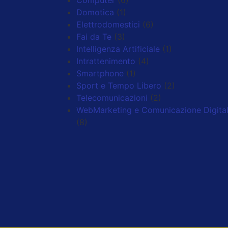
Computer
(6)
Domotica
(1)
Elettrodomestici
(6)
Fai da Te
(3)
Intelligenza Artificiale
(1)
Intrattenimento
(4)
Smartphone
(1)
Sport e Tempo Libero
(2)
Telecomunicazioni
(2)
WebMarketing e Comunicazione Digita
(8)